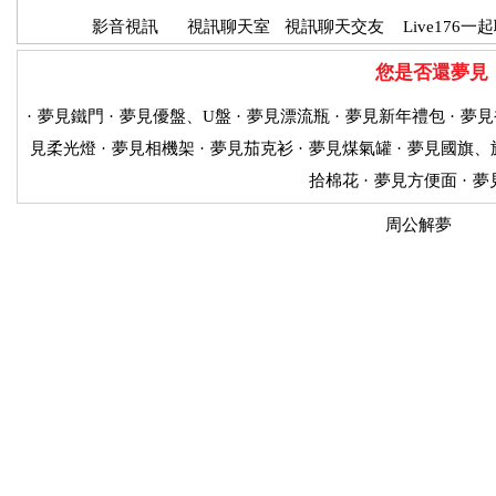
影音視訊
視訊聊天室
視訊聊天交友
Live176一
您是否還夢見
·
夢見鐵門
·
夢見優盤、U盤
·
夢見漂流瓶
·
夢見新年禮包
·
夢見
見柔光燈
·
夢見相機架
·
夢見茄克衫
·
夢見煤氣罐
·
夢見國旗、
拾棉花
·
夢見方便面
·
夢
周公解夢