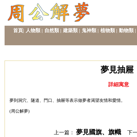
首頁|
人物類
|
自然類
|
建築類
|
鬼神類
|
植物類
|
動物類
|
夢見抽屜
詳細寓意
夢到洞穴、隧道、門口、抽屜等表示做夢者渴望友情和愛情。
(周公解夢)
夢見國旗、旗幟
上一篇：
下一