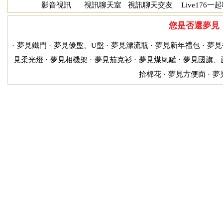
影音視訊
視訊聊天室
視訊聊天交友
Live176一
您是否還夢見
·
夢見鐵門
·
夢見優盤、U盤
·
夢見漂流瓶
·
夢見新年禮包
·
夢見
見柔光燈
·
夢見相機架
·
夢見茄克衫
·
夢見煤氣罐
·
夢見國旗、
拾棉花
·
夢見方便面
·
夢