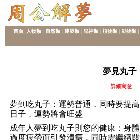
首頁|
人物類
|
自然類
|
建築類
|
鬼神類
|
植物類
|
動物類
|
夢見丸子
詳細寓意
夢到吃丸子：運勢普通，同時要提高
日子，運勢將會旺盛
成年人夢到吃丸子則您的健康：身體
過度疲勞而引發潰瘍，同時需繼續關